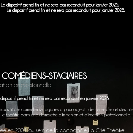
Le dispositif prend fin et ne sera pas reconduit pour janvier 2025.
Le dispositif prend fin et ne sera pas reconduit pour janvier 2025.
Le dispositif prend fin et ne sera pas reconduit pour janvier 2025.
Le dispositif prend fin et ne sera pas reconduit pour janvier 2025.
T
LES SPECTACLES
LES ATELIERS DE L'IMA
S COMÉDIENS-STAGIAIRES
ation professionnelle
dispositif prend fin et ne sera pas reconduit en janvier 2025.
ispositif des comédiens-stagiaires a pour objectif de former des artistes int
 le théâtre dans une démarche d’immersion et d’insertion professionnelle.
ée en 2001 au sein de la compagnie La Cité Théâtre