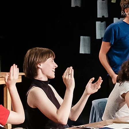
(an
Rég