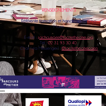
RENSEIGNEMENTS
Référente formation et handicap
:
Sacha
Marie
E-mail :
s
acha
.marie@lacitetheatre.org
Tél :
02 31 93 30 40
Chat (via Messenger) :
@lacitetheatrecaen