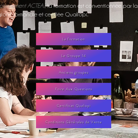
ciennement ACTEA),
la formation est conventionnée par la
ion Normandie et certifiée Qualiopi.
La formation
Le Groupe 14
Anciens groupes
Foire Aux Questions
Certificat Qualiopi
Conditions Générales de Vente