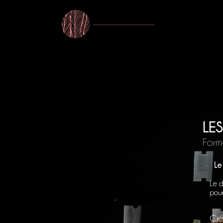
LE PROJE
LE
Form
Le 
Le d
pour
Cré