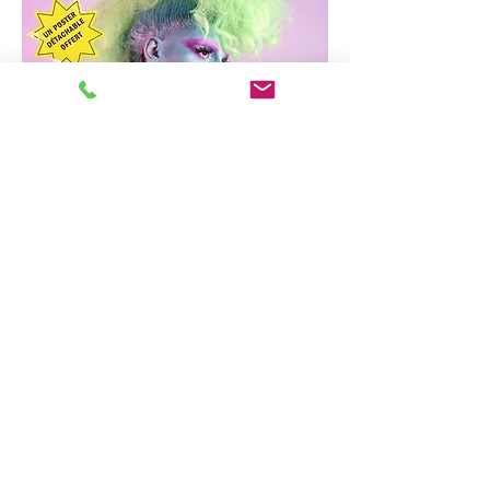
Maquette de présentation
Mise en scène et écriture
Thibaut Galis
Collaboratrice artistique
Clémence
Bressolier
Comédiens
Vincent Bellée, Tanguy
Martinière & Clémence Bressolier
Compositeur Musique
Wirdow / Thomas
Martinez
Costumière
Lauriane Cheval-Lopez
Chargée de production
Iris Oriol
En savoir plus