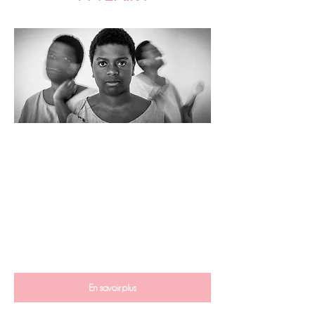
Jeudi 4 juin à 15h - Lecture
Texte et mise en scène
Isabelle Quantin
Avec
Manu Constant, Emilie Horcholle,
Samantha Moïse Le Bas, Vincent Poirier
Régie
Grégory Salles
Son et musique live
Mathias
Guilbaud
lumière et Martin Teruel
Scénographie
Charles Altorffer
C
onstruction décor
Mathieu Delangle
En savoir plus