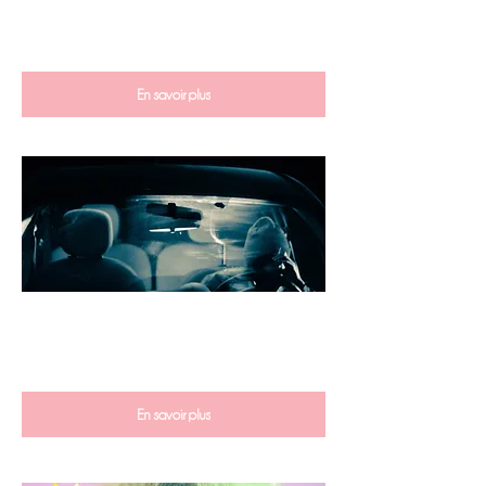
Assistante à la mise en scène
Lisa-Marion
McGlue
Création lumière
Louis Sady
En savoir plus
Lecture - 30 premières minutes
Mise en scène et écriture
Vincent Bellée
En savoir plus