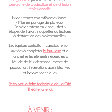
régionales
qui s'inscrivent dans une
démarche de production et de diffusion
professionnelle.
Ils
sont pensés sous différentes formes :
- Mise en partage du plateau
- Représentations en « one - shot » :
étapes de travail, maquettes ou lectures
à destination des professionnel·le·s
Les équipes souhaitant candidater sont
invitées à compléter
le formulaire
et à
transmettre les éléments nécessaires à
l’étude de leur demande : dossier de
production, informations administratives
et besoins techniques.
Retrouvez la fiche technique de La Cité
Théâtre juste ici.
À VENIR :