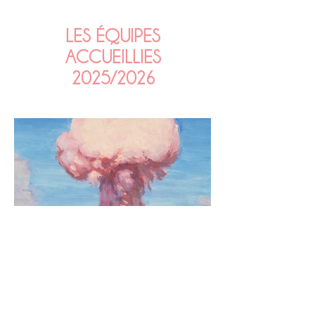
LES ÉQUIPES
ACCUEILLIES
2025/2026
Ecriture
Dennis Kelly
Traduction
Pearl Maniford et Olivier
Werner
Edition
L’Arche
Interprétation
Claire Le Plomb Martin, Julien
Girard
Mise en scène
Louis Martin