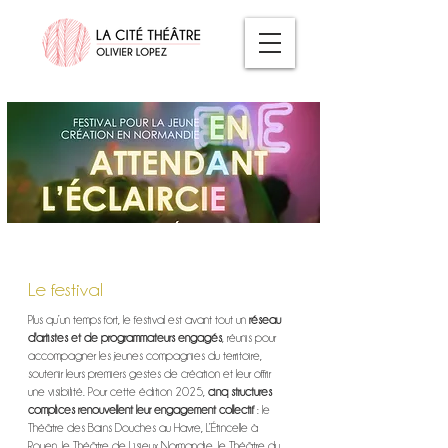
Le festival
Plus qu’un temps fort, le festival est avant tout un
réseau
d'artistes et de programmateurs engagés
, réunis pour
accompagner les jeunes compagnies du territoire,
soutenir leurs premiers gestes de création et leur offrir
une visibilité. Pour cette édition 2025,
cinq structures
complices renouvellent leur engagement collectif
: le
Théâtre des Bains Douches au Havre, L’Étincelle à
Rouen, le Théâtre de Lisieux Normandie, le Théâtre du