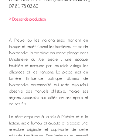
07 81 78 03 80
> Dossier de production
À l’heure où les nationalismes montent en
Europe et redéfinissent les frontières, Emma de
Normandie, la première couronne plonge dans
l'Angleterre du XIe siècle ; une époque
troublée et marquée par les raids vikings, les
alliances et les trahisons. La pièce met en
lumière l'influence politique d'Emma de
Normandie, personnalité qui reste aujourd'hui
absente des manuels d'Histoire, malgré ses
règnes successifs aux côtés de ses époux et
de ses fils.
Le récit emprunte à la fois à l’histoire et à la
fiction, mêle humour et cruauté et propose une
relecture originale et captivante de cette
période tumultueuse. Des intrigues du conseil