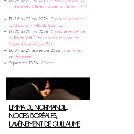
Du 04 au 07 mai 2026 :
4 jours de résidence
: Théâtre des 2 Rives / Charenton-le-Pont (94)
Du 18 au 22 mai 2026 :
5 jours de résidence
au Studio 24 / Ville de Caen (14)
Du 25 au 29 mai 2026 :
5 jours de résidence
au Rayon Vert / Scène conventionnée de
Saint-Valery-en-Caux (76)
Du 07 au 29 septembre 2026 :
3 semaines
de résidence
Septembre 2026 :
Création
EMMA DE NORMANDIE,
NOCES BORÉALES,
L'AVÈNEMENT DE GUILLAUME