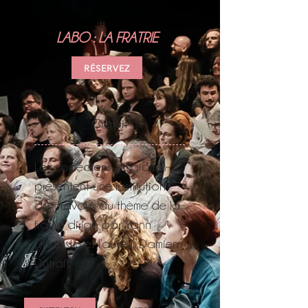
Les comédien·ne·s-stagiaires
LABO : LA FRATRIE
RÉSERVEZ
Gratuit
Les comédiens-stagiaires
présentent une restitution
des travaux du thème de la
fratrie dirigé par Yann
Dacosta et l’auteur Damien
Dutrait.