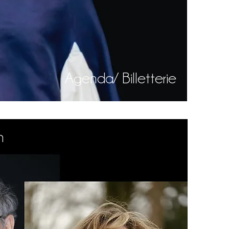
​Agenda/ Billetterie
n